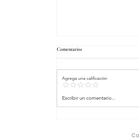
Comentarios
Agrega una calificación
Aloe Tropical by Ultimate Living
Escribir un comentario...
Co