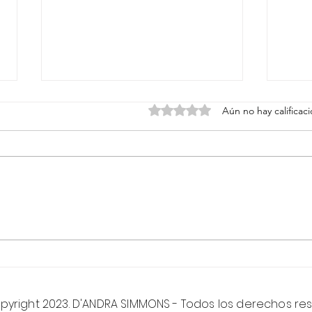
Obtuvo 0 de 5 estrellas.
Aún no hay calificac
¡Oferta del 30% aniversario de The
5️⃣ c
Hard Night Good Morning Skin
Green
Care & Ultimate Living!
pyright 2023. D'ANDRA SIMMONS - Todos los derechos re