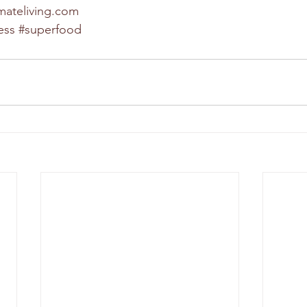
imateliving.com
ess
#superfood