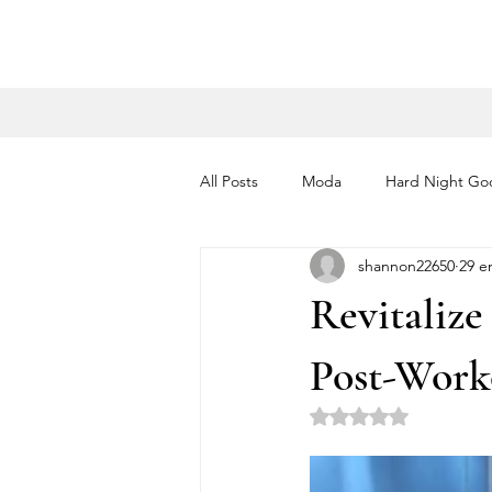
All Posts
Moda
Hard Night Go
shannon22650
29 e
Revitaliz
Post-Work
Obtuvo NaN de 5 es