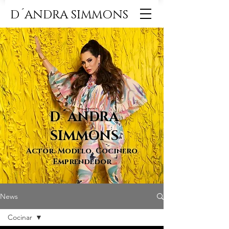
D´ANDRA SIMMONS
D´ANDRA
SIMMONS
Actor. Modelo. Cocinero
Emprendedor
News
Cocinar